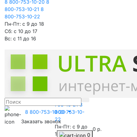
8 800-753-10-20
8
800-753-10-21
8
800-753-10-22
Пн-Пт: с 9 до 18
Сб: с 10 до 17
Вс: с 11 до 16
Россия, г.
Москва ул.
Ленина 23,
офис 14, 2
этаж
8 800-753-10-
20
8 800-
753-10-21
8
8 800-753-10-20
800-753-10-
22
Заказать звонок
Пн-Пт: с 9 до
0 р.
18
0