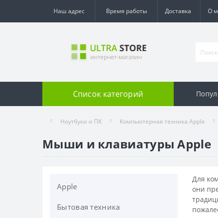
Наш адрес
Время работы
Доставка
О м
Список категорий
Попул
Ноутбуки и ПК
Компьютерная техника Apple
Мыши и клавиатуры Apple
Для ко
Apple
они пре
традиц
Бытовая техника
Apple Watch
пожалее