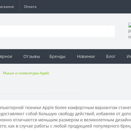
агазине
Оплата
ярное
Отзывы
Бренды
Новинки
Блог
И
Мыши и клавиатуры Apple
мпьютерной техники Apple более комфортным вариантом станет
доставляют собой большую свободу действий, избавляя от допо
ионно отличаются меньшим размером и великолепным дизайно
те, как в случае работы с любой продукцией популярного брен