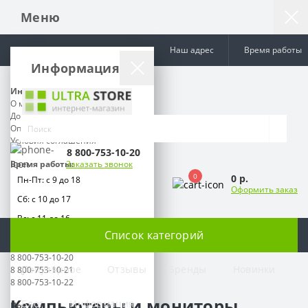
Меню
Наш адрес
Время работы
Информация
Информация
О магазине
Доставка
Оплата
Условия соглашения
8 800-753-10-20
Заказать звонок
Время работы:
0
0 р.
Пн-Пт: с 9 до 18
Оформить заказ
Сб: с 10 до 17
Вс: с 11 до 16
Список категорий
Телефоны:
8 800-753-10-20
Популярное
Отзывы
Бренды
Новинки
8 800-753-10-21
Компьютеры и мониторы
8 800-753-10-22
Компьютеры и мониторы
Блог
Информация
Почта: