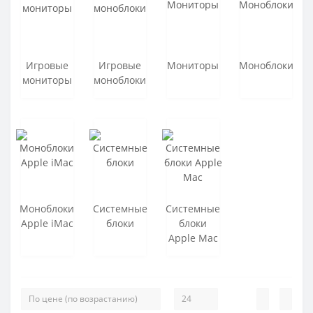
Подключение к Интернет (3G / 4G)
Подставки для ноутбуков
Игровые
Игровые
Мониторы
Моноблоки
Презентеры
мониторы
моноблоки
Прочие компьютерные аксессуары
Роутеры и сетевое оборудование
Сетевые адаптеры для ноутбуков
Сумки для ноутбуков
Моноблоки
Системные
Системные
Флеш накопители
Apple iMac
блоки
блоки
Apple Mac