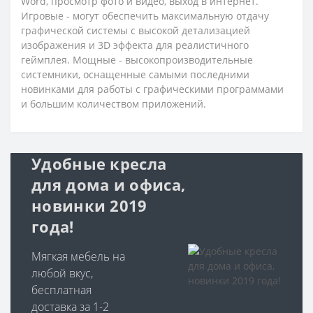
Word, просмотр фото и видео, выход в интернет.
Игровые - могут обеспечить максимальную отдачу
графической системы с высокой детализацией
изображения и 3D эффекта для реалистичного
геймплея. Мощные - высокопроизводительные
системники, оснащенные самыми последними
новинками для работы с графическими программами
и большим количеством приложений.
Удобные кресла
для дома и офиса,
новинки 2019
года!
Мягкая мебель на
любой вкус,
бесплатная
доставка за 1-2