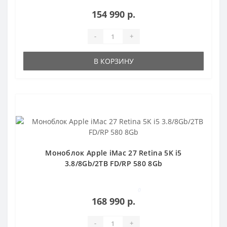
позв..
154 990 р.
-
+
В КОРЗИНУ
Популярный
Моноблок Apple iMac 27 Retina 5K i5
3.8/8Gb/2TB FD/RP 580 8Gb
0
168 990 р.
-
+