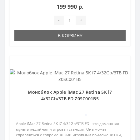
графическим а..
199 990 р.
-
+
В КОРЗИНУ
Популярный
Моноблок Apple iMac 27 Retina 5K i7
4/32Gb/3TB FD Z0SC001B5
0
Apple iMac 27 Retina 5K i7 4/32Gb/3TB FD - это домашняя
мультимедийная и игровая станция. Она может
справляться с современными игровыми приложениями,